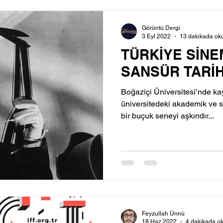
Görüntü Dergi
3 Eyl 2022
13 dakikada ok
TÜRKİYE SİN
SANSÜR TARİH
Boğaziçi Üniversitesi’nde 
üniversitedeki akademik ve 
bir buçuk seneyi aşkındır...
Feyzullah Ünnü
18 Haz 2022
4 dakikada o