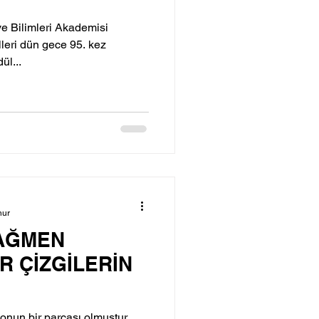
e Bilimleri Akademisi
lleri dün gece 95. kez
ül...
nur
AĞMEN
R ÇİZGİLERİN
nun bir parçası olmuştur.