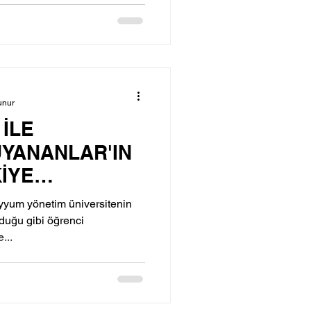
unur
İLE
UYANANLAR'IN
KİYE
 SANSÜR VE
yyum yönetim üniversitenin
lduğu gibi öğrenci
...