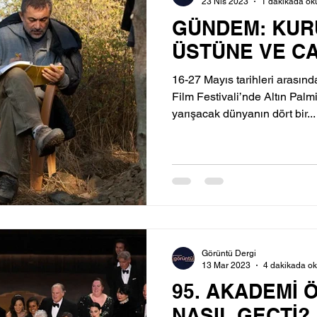
23 Nis 2023
1 dakikada ok
GÜNDEM: KUR
ÜSTÜNE VE C
16-27 Mayıs tarihleri arası
Film Festivali’nde Altın Pal
yarışacak dünyanın dört bir...
Görüntü Dergi
13 Mar 2023
4 dakikada o
95. AKADEMİ 
NASIL GEÇTİ?