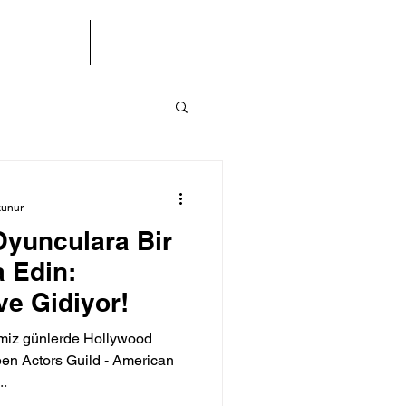
letişim
BÜ(S)K
kunur
Oyunculara Bir
a Edin:
e Gidiyor!
iğimiz günlerde Hollywood
n Actors Guild - American
..