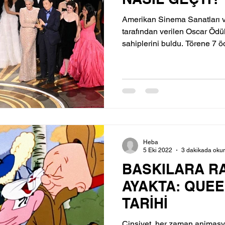
Amerikan Sinema Sanatları v
tarafından verilen Oscar Ödü
sahiplerini buldu. Törene 7 öd
Heba
5 Eki 2022
3 dakikada oku
BASKILARA R
AYAKTA: QUEE
TARİHİ
Cinsiyet, her zaman animasyo