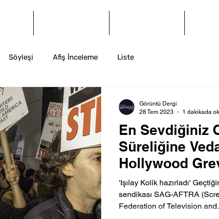
og
Dergi
Arşiv
İ
Söyleşi
Afiş İnceleme
Liste
Görüntü Dergi
28 Tem 2023
1 dakikada o
En Sevdiğiniz 
Süreliğine Ved
Hollywood Grev
'Işılay Kolik hazırladı' Geçt
sendikası SAG-AFTRA (Scree
Federation of Television and.