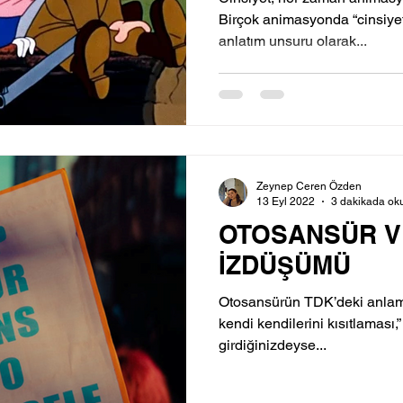
Birçok animasyonda “cinsiyetin perfomatif doğası
anlatım unsuru olarak...
Zeynep Ceren Özden
13 Eyl 2022
3 dakikada ok
OTOSANSÜR V
İZDÜŞÜMÜ
Otosansürün TDK’deki anlamı,
kendi kendilerini kısıtlaması,
girdiğinizdeyse...