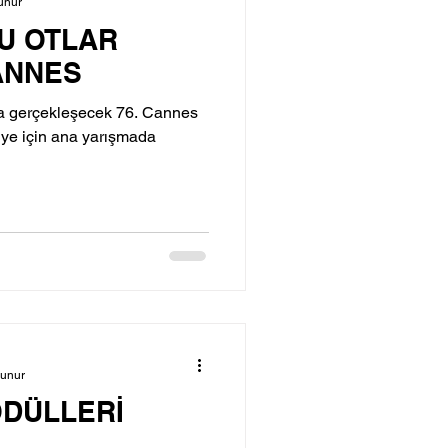
unur
U OTLAR
ANNES
nda gerçekleşecek 76. Cannes
miye için ana yarışmada
kunur
ÖDÜLLERİ