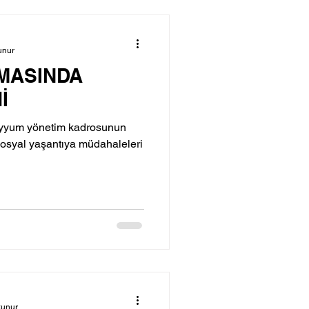
unur
EMASINDA
İ
kayyum yönetim kadrosunun
sosyal yaşantıya müdahaleleri
kunur