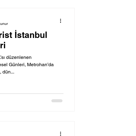
kunur
ist İstanbul
ri
6.’sı düzenlenen
esel Günleri, Metrohan’da
 dün...