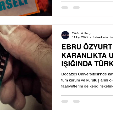
Görüntü Dergi
11 Eyl 2022
4 dakikada ok
EBRU ÖZYURT 
KARANLIKTA 
IŞIĞINDA TÜR
SİNEMASINDA
Boğaziçi Üniversitesi’nde ka
UYANIŞLAR
tüm kurum ve kuruluşlarını o
faaliyetlerini de kendi tekeline