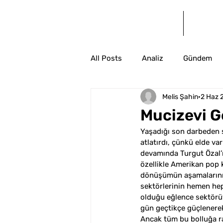
Anasayfa
Bl
All Posts
Analiz
Gündem
Melis Şahin
2 Haz 
Mucizevi G
Yaşadığı son darbeden so
atlatırdı, çünkü elde va
devamında Turgut Özal’ı
özellikle Amerikan pop 
dönüşümün aşamalarını h
sektörlerinin hemen heps
olduğu eğlence sektörüy
gün geçtikçe güçlenerek
Ancak tüm bu bolluğa ra