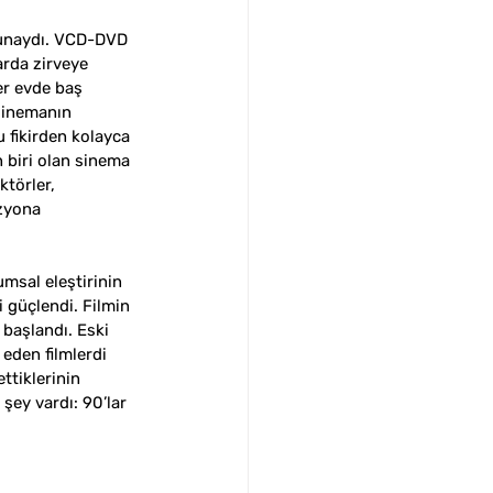
runaydı. VCD-DVD 
arda zirveye 
er evde baş 
sinemanın 
 fikirden kolayca 
 biri olan sinema 
ktörler, 
izyona 
umsal eleştirinin 
 güçlendi. Filmin 
aşlandı. Eski 
 eden filmlerdi 
ttiklerinin 
şey vardı: 90’lar 