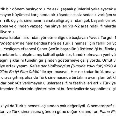
itik bir dönem başlıyordu. Ya eski şaşaalı günlerini yakalayacak y
mayan büyümesi karşısında bir köşede sessiz sedasız varlığını 
ın ilk üç yılı, sinemanın sanatsallığı açısından çok başarılı örnek
pısı ve dilinden vazgeçilme sinyalleri 90-92 arasındaki filmlerd
lüyordu.  
emaya katılan, ardından yönetmenliğe de başlayan Yavuz Turgul, 1
Yönetmeni”
 ile hem kendisi hem de Türk sineması için farklı bir y
sı, Yeşilçam efsanesi Şener Şen’in başrolünü üstlendiği bu filmle 
n anlatımlar, alışılmamış kaliteli çekimler, tanıdık olmayan yeni yü
eğin ışıklarını tünelin girişinden göstermeye çalışıyordu. Umut ve
iye ortak yapımı 
Reise der Hoffnung’un (Umuda Yolculuk) 
1990 
ilde En İyi Film Ödülü” 
ile ayrılmasıydı. Her ne kadar ödül, ana y
 oraya gitmiş olsa da Türk sinemasında birtakım uyanışları tetik
ar pek yüz verilmeyen uluslararası film festivalleri artık Türkiye
menler, filmlerinin gösterimlerini bu festivallerde yapabilmek i
 iki yıl da Türk sineması açısından çok değerliydi. Sinematografisi
utan ve Türk sinemasına günden güne değer kazandıran 
Piano Pi