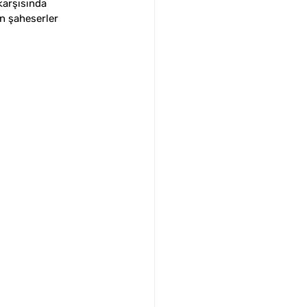
 karşısında 
an şaheserler 