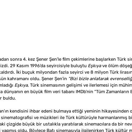
radan sonra 4. kez Şener Şen’le film çekimlerine başlarken Türk s
zdi. 29 Kasım 1996’da seyircisiyle buluştu 
Eşkıya
 ve ölüm döşeğ
ldırdı. İki buçuk milyondan fazla seyirci ve 8 milyon Türk lirasın
şün kahramanı oldu. Şener Şen’in 
“Bizi bizle anlatarak evrenselli
mladığı 
Eşkıya
, Türk sinemasının gelişimi ve ilerlemesi için mühim
ra dünyanın en büyük film veri tabanı IMDb’nin “Tüm Zamanların E
r buldu. 
ran’ın kendisini ihbar edeni bulmaya ettiği yeminin hikayesinden 
 sinematografisi ve müzikleri ile Türk kültürüyle harmanlanmış bir
 çizgide büyük bir ustalıkla yaratılarak sinemacılara da bir nevi
 yapmış oldu. Böylece Batı sinemasıyla ilgilenirken Türk kültür m