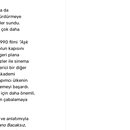
a da 
sürdürmeye 
ler sundu. 
e çok daha 
990 filmi 
“Aşk 
olun kapısını 
geri plana 
zler ile sinema 
rici bir diğer 
Akademi 
apımcı ülkenin 
lemeyi başardı. 
 için daha önemli, 
çin çabalamaya 
 ve anlatımıyla 
ano Bacaksız
, 