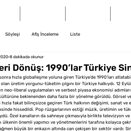
og
Dergi
Arşiv
İ
Söyleşi
Afiş İnceleme
Liste
2020
8 dakikada okunur
eri Dönüş: 1990’lar Türkiye S
nra hızla globalleşme yoluna giren Türkiye’de 1990’ları atlatabi
r olan üretim yorgunu-tüketim çılgını bir Türkiye halkıydı. 12 Eylü
n neo-liberal uygulamaları ve serbest piyasa ekonomisi adımları
kültürüne beklenenden daha fazla bir yönelme görüldü. Görsel ve
ızla fakat bilinçsizce geçiren Türk halkının değişimi, sanat ve 
inde hissedildi. Pop rüzgarlarının estiği müzik, üretimin ve tük
dü. Özel kanalların da sahneye çıkmasıyla birlikte televizyon ve
 ülkenin önemli yapımcı ve yönetmenlerini tarafına kolayca çek
ğmen büyük bir enkazın altında can çekişen bir sektör vardı: S