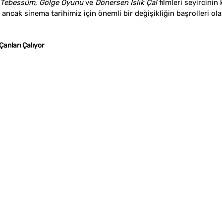
arı Tebessüm, Gölge Oyunu
 ve 
Dönersen Islık Çal
 filmleri seyircinin
ancak sinema tarihimiz için önemli bir değişikliğin başrolleri ol
anları Çalıyor 