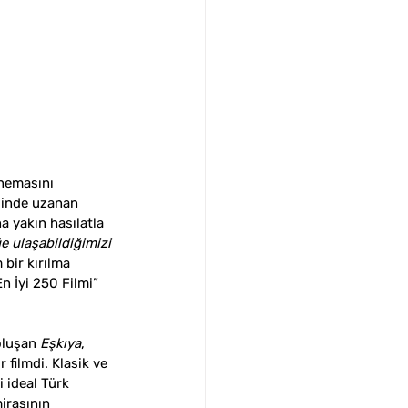
inemasını 
inde uzanan 
a yakın hasılatla 
ğe ulaşabildiğimizi 
 bir kırılma 
n İyi 250 Filmi” 
oluşan 
Eşkıya
, 
 filmdi. Klasik ve 
 ideal Türk 
irasının 