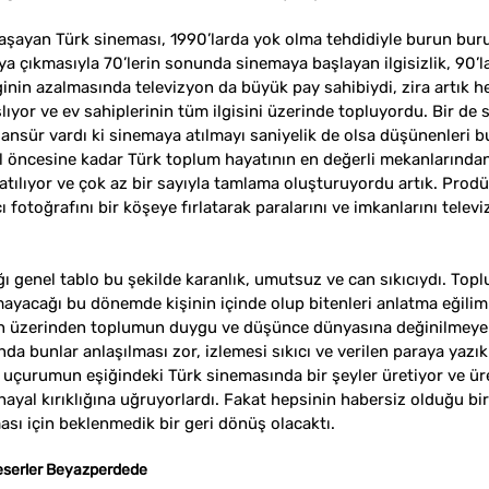
 yaşayan Türk sineması, 1990’larda yok olma tehdidiyle burun bu
ya çıkmasıyla 70’lerin sonunda sinemaya başlayan ilgisizlik, 90’l
ginin azalmasında televizyon da büyük pay sahibiydi, zira artık h
ıyor ve ev sahiplerinin tüm ilgisini üzerinde topluyordu. Bir de 
sür vardı ki sinemaya atılmayı saniyelik de olsa düşünenleri bu
ıl öncesine kadar Türk toplum hayatının en değerli mekanlarından
patılıyor ve çok az bir sayıyla tamlama oluşturuyordu artık. Prodü
ı fotoğrafını bir köşeye fırlatarak paralarını ve imkanlarını telev
ğı genel tablo bu şekilde karanlık, umutsuz ve can sıkıcıydı. Topl
ayacağı bu dönemde kişinin içinde olup bitenleri anlatma eğilimi
n üzerinden toplumun duygu ve düşünce dünyasına değinilmeye b
ğında bunlar anlaşılması zor, izlemesi sıkıcı ve verilen paraya yazık
 uçurumun eşiğindeki Türk sinemasında bir şeyler üretiyor ve üre
al kırıklığına uğruyorlardı. Fakat hepsinin habersiz olduğu bir 
ası için beklenmedik bir geri dönüş olacaktı.
eserler Beyazperdede