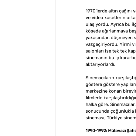
1970’lerde altın çağını
ve video kasetlerin orta
ulaşıyordu. Ayrıca bu il
köşede ağırlanmaya başl
yakasından düşmeyen san
vazgeçiriyordu. Yirmi y
salonları ise tek tek ka
sinemanın bu iç karartıc
aktarıyorlardı. 
Sinemacıların karşılaştı
göstere göstere yapılam
merkezine konan bireyi
filmlerle karşılaştırıldı
halka göre. Sinemacılar,
sonucunda çoğunlukla hay
sineması, Türkiye sinem
1990-1992: Mütevazı Şah