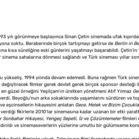
93 yılı görünmeye başlayınca Sinan Çetin sinemada ufak kıpırda
zyona soktu. Beraberinde birçok tartışmayı getirse de 
Berlin in Be
na kısa süreliğine eski günlerini yaşatmayı başarabildi. Çetin’in 
r sinema sahalarına dönmesi sağlandı ve Türk sineması yıllar sonr
bu yükseliş, 1994 yılında devam edemedi. Buna rağmen Türk sine
 değiştirecek filmler gerek devlet gerek birçok sponsor desteği ile
de en güzel örneğini Yeşilçam’ın üretken yönetmeni Atıf Yılmaz 
Ge
e verdi. Beyoğlu’nun arka sokaklarında yaşamlarını sürdüren ve to
r ve eşcinsellerin hikayesini anlatan 
Gece, Melek ve Bizim Çocukla
erdiği fikirlerle 2010’lar sinemasına kadar uzanan bir etki yarattı
r Sonbahar Hikayesi
, 
Yengeç Sepeti
, 
İz
 ve 
Çözümlemeler 
filmler
ndırıldı ve sinemaseverlerin yüzlerine umutlu bir gülümseme kon