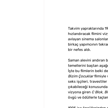
Takvim yapraklarında 19
hızlandıracak filmini vi
avlayan sinema salonları
birkaç yapımcının tekra
bir nefes aldı.
Saman alevini andıran 
temellerini baştan aşağı
İşte bu filmlerin belki 
Bizim Çocuklar
 filmiyl
seks işçileri, travestile
çıkabileceği konusunda v
vizyona giren 
C Blok
, 
Bi
övgü ve ödüllerle taçla