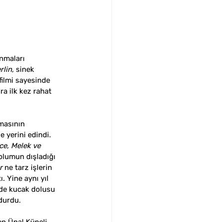
nmaları 
rlin, 
sinek 
filmi sayesinde 
a ilk kez rahat 
masının 
 yerini edindi. 
ce, Melek ve 
plumun dışladığı 
r
 ne tarz işlerin 
. Yine aynı yıl 
i de kucak dolusu 
durdu. 