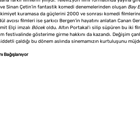
aha farklı filmlerin yılıydı. Televizyon filmi formatında yayına gir
 ve Sinan Çetin’in fantastik komedi denemelerinden oluşan 
Bay E
akimiyet kuramasa da güçlerini 2000 ve sonrası komedi filmlerin
ül avcısı filmleri ise şarkıcı Bergen’in hayatını anlatan Canan Ger
mit Elçi imzalı 
Böcek
 oldu. Altın Portakal’ı silip süpüren bu iki 
ilm festivalinde gösterime girme hakkını da kazandı. Değişim çanla
iddetli çaldığı bu dönem aslında sinemamızın kurtuluşunu müjde
ı Bağışlanıyor 