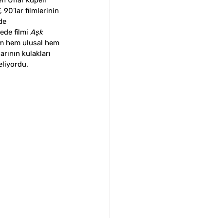
en Ünal Küpeli 
, 90’lar filmlerinin 
de 
ede filmi 
Aşk 
film hem ulusal hem 
rının kulakları 
liyordu. 