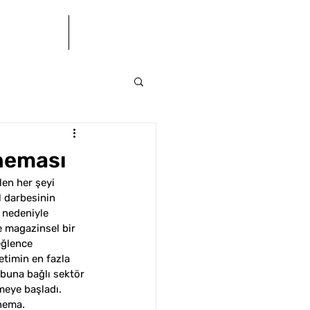
letişim
BÜ(S)K
ineması
len her şeyi 
l darbesinin 
 nedeniyle 
 magazinsel bir 
eğlence 
etimin en fazla 
 buna bağlı sektör 
meye başladı. 
inema
.