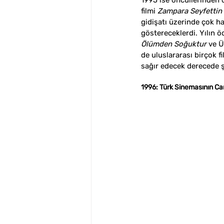
1995 ise öncüllerinden d
filmi 
Zampara Seyfettin
gidişatı üzerinde çok h
göstereceklerdi. Yılın öd
Ölümden Soğuktur
 ve Ü
de uluslararası birçok f
sağır edecek derecede ş
1996: Türk Sinemasının Can