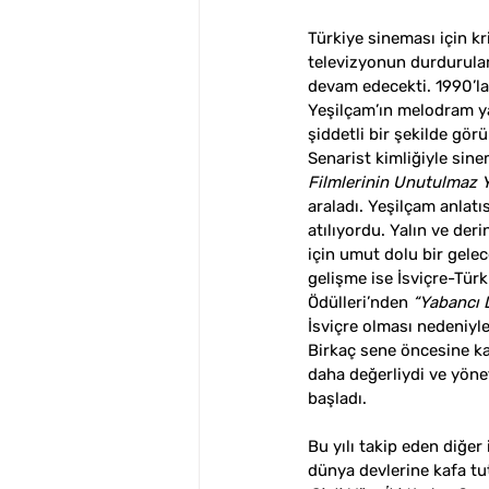
Türkiye sineması için kr
televizyonun durdurula
devam edecekti. 1990’lar
Yeşilçam’ın melodram ya
şiddetli bir şekilde görü
Senarist kimliğiyle sin
Filmlerinin Unutulmaz 
araladı. Yeşilçam anlatı
atılıyordu. Yalın ve deri
için umut dolu bir gelec
gelişme ise İsviçre-Türk
Ödülleri’nden 
“Yabancı D
İsviçre olması nedeniyle
Birkaç sene öncesine kad
daha değerliydi ve yönet
başladı.
Bu yılı takip eden diğer
dünya devlerine kafa t