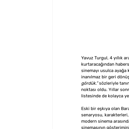
Yavuz Turgul, 4 yıllık a
kurtaracağından habersi
sinemayı usulca ayağa ka
inanılmaz bir geri dönü
gördük.”
 sözleriyle tanı
noktası oldu. Yıllar son
listesinde de kolayca ye
Eski bir eşkıya olan Ba
senaryosu, karakterleri,
modern sinema arasındaki
sinemasının gösterimini