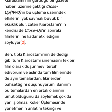
Kiarostami’nin gördüğü bir gazete 
haberi üzerine çektiği 
Close-
Up(1990)
’ın bu üçleme üzerindeki 
etkilerini yok saymak büyük bir 
eksiklik olur, zaten Kiarostami’nin 
kendisi de 
Close-Up
’ın sonraki 
filmlerini ne kadar etkilediğini 
söylüyor
[2]
.
Ben, tıpkı Kiarostami’nin de dediği 
gibi tüm Kiarostami sinemasını tek bir 
film olarak düşünmeyi tercih 
ediyorum ve aslında tüm filmlerinde 
de aynı temalardan, fikirlerden 
bahsettiğini düşünüyorum. Sanırım 
bu temalardan en ortak olanının 
umut olduğunu da söylemek çok da 
yanlış olmaz. Koker Üçlemesinde 
yönetmenin anlatım tekniği ve 