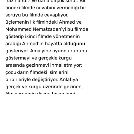
hazırlandı? Ve daha birçok soru… Bir 
önceki filmde cevabını vermediği bir 
soruyu bu filmde cevaplıyor, 
üçlemenin ilk filmindeki Ahmed ve 
Mohammed Nematzadeh’yi bu filmde 
gösterip ikinci filmde yönetmenin 
aradığı Ahmed’in hayatta olduğunu 
gösteriyor. Ama yine oyuncu ruhunu 
göstermeyi ve gerçekle kurgu 
arasında gezinmeyi ihmal etmiyor; 
çocukların filmdeki isimlerini 
birbirleriyle değiştiriyor. Anlatıya 
gerçek ve kurgu üzerinde gezinen, 
film evreninin dışına taşan yeni 
katmanlar eklemeye devam ediyor 
yani. Filmin sonunda yapacağını 
tekrar yapıyor; zeytin ağaçlarının 
arasında Tahareh’nin arkasından 
koşan Hossein’i uzun uzun 