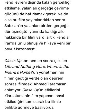
kendi evreni dışında kalan gerçekliği 
etkileme, yalanları gerçeğe çevirme 
gücünü de hatırlamak gerek. Ne de 
olsa bu film yayımlandıktan sonra 
Sabzian’ın yalanları birden gerçeğe 
dönüşmüştü; yanında kaldığı aile 
hakkında bir filmi vardı artık, kendisi 
İran’da ünlü olmuş ve hikaye yeni bir 
boyut kazanmıştı. 
Close-Up
’tan hemen sonra çekilen 
Life and Nothing More
, 
Where is the 
Friend’s Home?
’un yönetmeninin 
filmin geçtiği yerde olan deprem 
sonrası filmdeki Ahmed’i aramasını 
anlatıyor. 
Close-Up
’ın etkilerini 
Kiarostami’nin film yapımını nasıl 
etkilediğini tam olarak bu filmle 
birlikte görmeye başlıyoruz. 