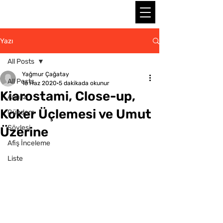
Yazı
All Posts
Yağmur Çağatay
All Posts
16 Haz 2020
5 dakikada okunur
Kiarostami, Close-up,
Analiz
Koker Üçlemesi ve Umut
Gündem
Söyleşi
Üzerine
Afiş İnceleme
Liste