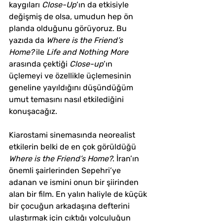
kaygıları 
Close-Up
’ın da etkisiyle 
değişmiş de olsa, umudun hep ön 
planda olduğunu görüyoruz. Bu 
yazıda da 
Where is the Friend’s 
Home?
 ile
 Life and Nothing More 
arasında çektiği 
Close-up
’ın 
üçlemeyi ve özellikle üçlemesinin 
geneline yayıldığını düşündüğüm 
umut temasını nasıl etkilediğini 
konuşacağız. 
Kiarostami sinemasında neorealist 
etkilerin belki de en çok görüldüğü 
Where is the Friend’s Home?
. İran’ın 
önemli şairlerinden Sepehri’ye 
adanan ve ismini onun bir şiirinden 
alan bir film. En yalın haliyle de küçük 
bir çocuğun arkadaşına defterini 
ulaştırmak için çıktığı yolculuğun 