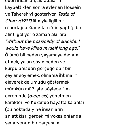
eden insanları, akrabalarını 
kaybettikten sonra evlenen Hossein 
ve Tahereh’yi gösteriyor. 
Taste of 
Cherry(1997)
 filmiyle ilgili bir 
röportajda Kiarostami’nin yaptığı bir 
alıntı geliyor o zaman akıllara: 
“Without the possibility of suicide, I 
would have killed myself long ago.”
Ölümü bilmeden yaşamaya devam 
etmek, yalan söylemeden ve 
kurgulamadan gerçeğe dair bir 
şeyler söylemek, olmama ihtimalini 
eleyerek de umudu göstermek 
mümkün mü? İşte böylece film 
evreninde (
diegesis
) yönetmen 
karakteri ve Koker’de hayatta kalanlar 
(bu noktada yine insanların 
anlattıkları gerçek mi yoksa onlar da 
senaryonun bir parçası mı 