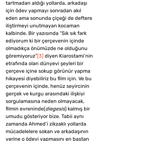
tartmadan aldığı yollarda, arkadaşı 
için ödev yapmayı sonradan akıl 
eden ama sonunda çiçeği de deftere 
iliştirmeyi unutmayan kocaman 
kalbinde. Bir yazısında “Sık sık fark 
ediyorum ki bir çerçevenin içinde 
olmadıkça önümüzde ne olduğunu 
göremiyoruz”
[3]
 diyen Kiarostami’nin 
etrafında olan dünyevi şeyleri bir 
çerçeve içine sokup görünür yapma 
hikayesi diyebiliriz bu film için. Ve bu 
çerçevenin içinde, henüz seyircinin 
gerçek ve kurgu arasındaki ilişkiyi 
sorgulamasına neden olmayacak, 
filmin evreninde(
diegesis
) kalmış bir 
umudu gösteriyor bize. Tabii aynı 
zamanda Ahmed’i zikzaklı yollarda 
mücadelelere sokan ve arkadaşının 
yerine o ödevi yapmasını en baştan 