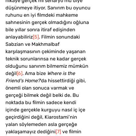
hikaye gerçek mi senaryo mu diye 
düşünmeye itiyor. Sanırım bu oyuncu 
ruhunu en iyi filmdeki mahkeme 
sahnesinin gerçek olmadığını oğluna 
bile yıllar sonra itiraf edişinden 
anlayabiliriz
[5]
. Filmin sonundaki 
Sabzian ve Makhmalbaf 
karşılaşmasının çekiminde yaşanan 
teknik sorunlarınsa ne kadar gerçek 
olduğunu sanırım bilmemiz mümkün 
değil
[6]
. Ama bize 
Where is the 
Friend’s Home?
’da hissettirdiği gibi, 
önemli olan sonuca varmak ve 
gerçeği bilmek değil belki de. Bu 
noktada bu filmin sadece kendi 
içinde gerçekle kurguyu nasıl iç içe 
geçirdiğini değil, Kiarostami’nin 
yalan söylemeden asla gerçeğe 
yaklaşamayız dediğini
[7]
 ve filmin 