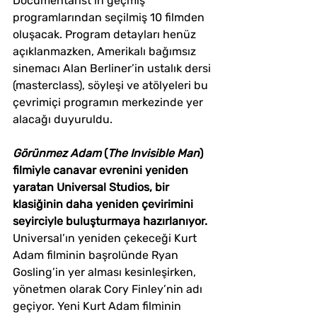
Documentarist’in geçmiş 
programlarından seçilmiş 10 filmden 
oluşacak. Program detayları henüz 
açıklanmazken, Amerikalı bağımsız 
sinemacı Alan Berliner’in ustalık dersi 
(masterclass), söyleşi ve atölyeleri bu 
çevrimiçi programın merkezinde yer 
alacağı duyuruldu.
Görünmez Adam
 (
The Invisible Man
) 
filmiyle canavar evrenini yeniden 
yaratan Universal Studios, bir 
klasiğinin daha yeniden çevirimini 
seyirciyle buluşturmaya hazırlanıyor. 
Universal’ın yeniden çekeceği Kurt 
Adam filminin başrolünde Ryan 
Gosling’in yer alması kesinleşirken, 
yönetmen olarak Cory Finley’nin adı 
geçiyor. Yeni Kurt Adam filminin 