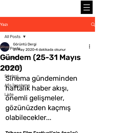
Yazı
All Posts
Görüntü Dergi
All Posts
31 May 2020
4 dakikada okunur
Gündem (25-31 Mayıs
Analiz
2020)
Gündem
Söyleşi
Sinema gündeminden 
Afiş İnceleme
haftalık haber akışı, 
Liste
önemli gelişmeler, 
gözünüzden kaçmış 
olabilecekler...