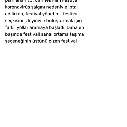
planlanan 73. Cannes Film Festivali 
koronavirüs salgını nedeniyle iptal 
edilirken, festival yönetimi, festival 
seçkisini izleyiciyle buluşturmak için 
farklı yollar aramaya başladı. Daha en 
başında festivali sanal ortama taşıma 
seçeneğinin üstünü çizen festival 
yönetimi, bunun yerine, filmlerini 
izleyiciye sunmak için sonbaharda 
düzenlenecek film festivalleri ile 
işbirliğine gitmeyi tercih etti. Bu 
bağlamda, ertelenmek zorunda kalan 
festivalin resmi seçkisinde yer alan 
bazı filmlerin, 
Cannes 2020 etiketiyle 
sonbahardaki festivallerde 
gösterileceği duyuruldu. Toronto, 
Deauville, Angoulême, San 
Sebastian, New York, 
Busan ve Lumière gi
bi sonbahar 