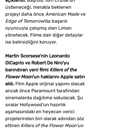
açıklandı.
 Başrolü Tom Cruise'un 
üstleneceği, merakla beklenen 
projeyi daha önce 
American Made
 ve 
Edge of Tomorrow
'da başarılı 
oyuncuyla çalışmış olan Liman 
yönetecek. Filme dair diğer detaylar 
ise belirsizliğini koruyor.
Martin Scorsese'nin Leonardo 
DiCaprio ve Robert De Niro'yu 
barındıran yeni filmi 
Killers of the 
Flower Moon
'un haklarını Apple satın 
aldı.
 Film Apple orijinal yapımı olacak 
ancak önce Paramount tarafından 
sinemalarda dağıtıma sokulacak. Şu 
sıralar Hollywood'un hazırlık 
aşamasındaki en heyecan verici 
projelerinden biri olarak adından söz 
ettiren
 Killers of the Flower Moon'un