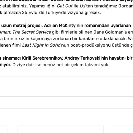
 atabilirsiniz. Yapımcılığını 
Get Out
 ile 
Us
'tan tanıdığımız Jordan
ilik olmazsa 25 Eylül'de Türkiye'de vizyona girecek.
i uzun metraj projesi, Adrian McKinty
‘nin romanından uyarlanan 
sman: The Secret Service
 gibi filmlerle bilinen 
Jane Goldman
‘a e
ka birinin kızını kaçırmaya zorlanan bir karaktere odaklanacak. W
enen filmi 
Last Night in Soho
'nun post-prodüksiyonu üstünde çal
sinemacı Kirill Serebrennikov, Andrey Tarkovski’nin hayatını bir 
nıyor. 
D
iziye dair ise henüz net bir çekim takvimi yok.