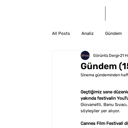
Anasayfa
Bl
All Posts
Analiz
Gündem
Görüntü Dergi
21 
Gündem (1
Sinema gündeminden haftal
Geçtiğimiz sene düzenlen
yakında festivalin YouT
Giovanetti, Banu Sıvac
söyleşiler yer alıyor.
Cannes Film Festivali d