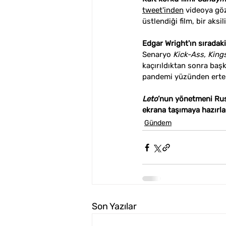
tweet'inden
 videoya göz
üstlendiği film, bir aks
Edgar Wright'ın sıradak
Senaryo 
Kick-Ass, King
kaçırıldıktan sonra baş
pandemi yüzünden ertel
Leto
’nun yönetmeni Rus 
ekrana taşımaya hazırla
Gündem
Son Yazılar