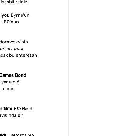
ulaşabilirsiniz.
iyor.
 Byrne'ün 
, HBO'nun 
dorowsky'nin 
un art pour 
lacak bu enteresan 
ir James Bond 
yer aldığı, 
erisinin 
 filmi 
Eté 85
'in 
yısında bir 
ldı.
 DaCosta'nın 