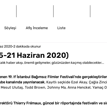
og
Dergi
Arşiv
İ
Söyleşi
Afiş İnceleme
Liste
Haz 2020
2 dakikada okunur
5-21 Haziran 2020)
ık haber akışı, önemli gelişmeler, gözünüzden kaçmış olabilecekler...
en 19. !f İstanbul Bağımsız Filmler Festivali’nde gerçekleştirilen
ube kanalında yayınlanacak.
 Kayıtlı seçkide 
Ezel Akay, Çağla Zinci
ı, Mesut Ulutaş, Todd Brown, Johnny Ma, Anna Henckel, Yamaç O
irektörü Thierry Frémaux, güncel bir röportajında festivalin ve s