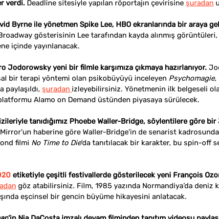
 verdi. 
Deadline sitesiyle yapılan röportajın çevirisine 
şuradan
 
vid Byrne ile yönetmen Spike Lee, HBO ekranlarında bir araya gel
i Broadway gösterisinin Lee tarafından kayda alınmış görüntüleri
ne içinde yayınlanacak.
 Jodorowsky yeni bir filmle karşımıza çıkmaya hazırlanıyor. 
Jo
sal bir terapi yöntemi olan psikobüyüyü inceleyen 
Psychomagie, 
a paylaşıldı, 
şuradan 
izleyebilirsiniz. Yönetmenin ilk belgeseli o
 platformu Alamo on Demand üstünden piyasaya sürülecek.
izileriyle tanıdığımız Phoebe Waller-Bridge, söylentilere göre b
Mirror'un haberine göre Waller-Bridge'in de senarist kadrosunda 
ond filmi 
No Time to Die
'da tanıtılacak bir karakter, bu spin-off s
020
 etiketiyle çeşitli festivallerde gösterilecek yeni François Ozon
adan
 göz atabilirsiniz. Fi
lm, 1985 yazında Normandiya’da deniz kı
ında eşcinsel bir gencin büyüme hikayesini anlatacak.
an
'in Nia DaCosta imzalı devam filminden tanıtım videosu paylaşı