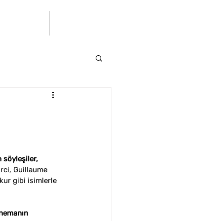
letişim
BÜ(S)K
 söyleşiler, 
rci, Guillaume 
kur
gibi isimlerle 
inemanın 