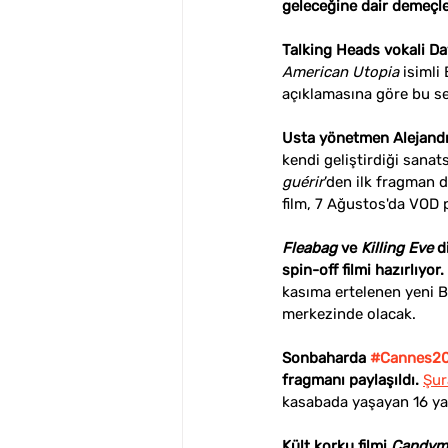
geleceğine dair demeçler
Talking Heads vokali Da
American Utopia
 isiml
açıklamasına göre bu se
Usta yönetmen Alejandro
kendi geliştirdiği sanat
guérir
’den ilk fragman d
film, 7 Ağustos'da VOD
Fleabag
 ve 
Killing Eve
 d
spin-off filmi hazırlıyor. 
kasıma ertelenen yeni B
merkezinde olacak.
Sonbaharda 
#Cannes2
fragmanı paylaşıldı.
Şur
kasabada yaşayan 16 yaş
Kült korku filmi 
Candym