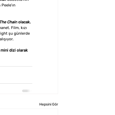
 Peele'ın 
The Chain
 olacak. 
manet. Film, kızı 
right şu günlerde 
ışıyor. 
mini dizi olarak 
Hepsini Gör