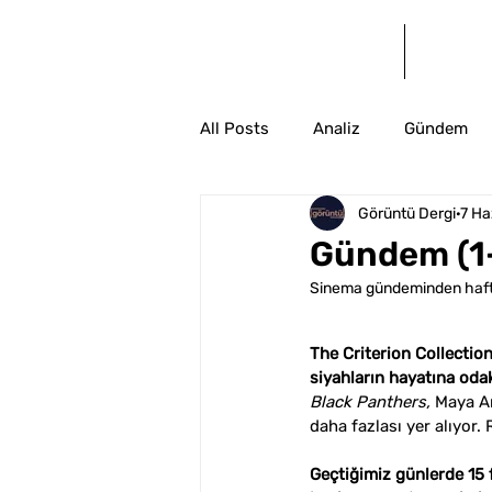
Anasayfa
Bl
All Posts
Analiz
Gündem
Görüntü Dergi
7 Ha
Gündem (1-
Sinema gündeminden haftal
The Criterion Collection
siyahların hayatına odak
Black Panthers,
 Maya A
daha fazlası yer alıyor. 
Geçtiğimiz günlerde 15 fi