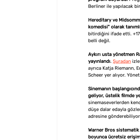
Berliner ile yapılacak bir
Hereditary ve Midsommar 
komedisi" olarak tanıml
bitirdiğini ifade etti. 
belli değil.
Aykırı usta yönetmen Ra
yayınlandı
. 
Şuradan
 izl
ayrıca 
Katja Riemann, Er
Scheer yer alıyor. Yöne
Sinemanın başlangıcın
geliyor, üstelik filmde
sinemaseverlerden kendi
düşe dalar edayla gözler
adresine gönderebiliyor.
Warner Bros sistematik 
boyunca ücretsiz erişim