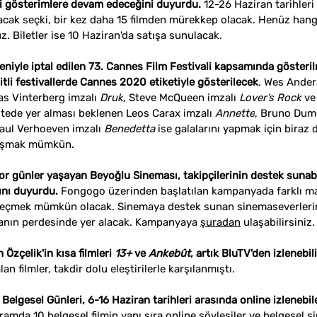
çi gösterimlere devam edeceğini duyurdu.
 12-26 Haziran tarihleri 
acak seçki, bir kez daha 15 filmden mürekkep olacak. Henüz hangi
z. Biletler ise 10 Haziran'da satışa sunulacak.
eniyle iptal edilen 73. Cannes Film Festivali kapsamında gösteri
tli festivallerde Cannes 2020 etiketiyle gösterilecek
. Wes Ander
s Vinterberg i
mzalı 
Druk
, 
Steve McQueen 
imzalı 
Lover’s Rock
ve
istede yer alması beklenen 
Leos Carax imzalı 
Annette
, Bruno Dumo
aul Verhoeven imzalı 
Benedetta 
ise galalarını yapmak için biraz
aşmak mümkün. 
 günler yaşayan Beyoğlu Sineması, takipçilerinin destek sunabi
nı duyurdu.
Fongogo
üzerinden başlatılan kampanyada farklı m
 seçmek mümkün olacak. Sinemaya destek sunan sinemaseverlerin 
nın perdesinde yer alacak. Kampanyaya 
şuradan
 ulaşabilirsiniz.
zçelik'in kısa filmleri 
13+
ve 
Ankebût
, artık BluTV'den izlenebili
 filmler, takdir dolu eleştirilerle karşılanmıştı.
elgesel Günleri, 6-16 Haziran tarihleri arasında online izlenebile
ramda 10 belgesel filmin yanı sıra online söyleşiler ve belgesel s