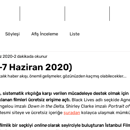
og
Dergi
Arşiv
İ
Söyleşi
Afiş İnceleme
Liste
z 2020
2 dakikada okunur
7 Haziran 2020)
ık haber akışı, önemli gelişmeler, gözünüzden kaçmış olabilecekler...
, sistematik ırkçılığa karşı verilen mücadeleye destek olmak için
lanan filmleri ücretsiz erişime açtı.
 Black Lives adlı seçkide Agn
ngelou imzalı 
Down in the Delta
, Shirley Clarke imzalı 
Portrait o
Resmi siteye ve ücretsiz içeriğe 
şuradan
 kolayca ulaşmak mümk
lmlik bir seçkiyi 
online
 olarak seyirciyle buluşturan İstanbul Film