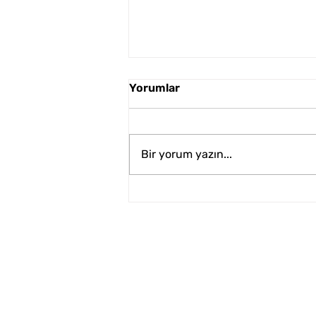
Yorumlar
Bir yorum yazın...
En Sevdiğiniz Oyunculara
Bir Süreliğine Veda Edin:
Hollywood Greve Gidiyor!