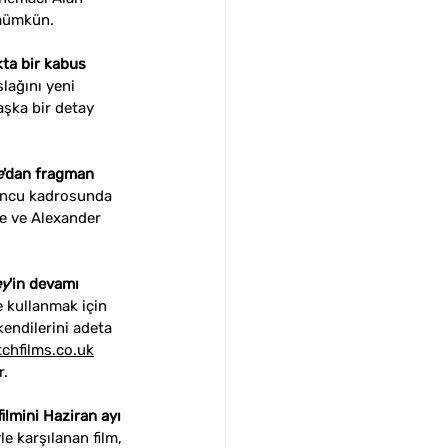
mümkün.
kta bir kabus 
lağını yeni 
aşka bir detay 
e
'dan fragman 
yuncu kadrosunda 
e 
ve 
Alexander 
ey
'in devamı 
 kullanmak için 
endilerini adeta 
chfilms.co.uk
r.
filmini Haziran ayı 
 karşılanan film, 