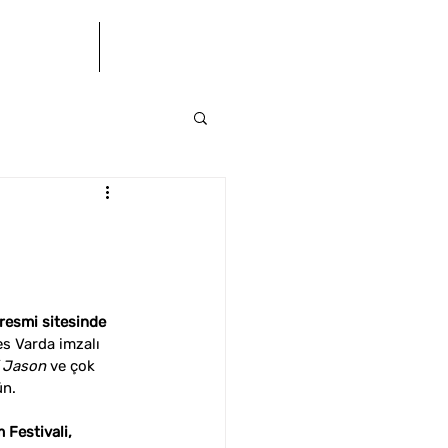
letişim
BÜ(S)K
 resmi sitesinde 
es Varda imzalı 
f Jason
 ve çok 
ün.
 Festivali, 