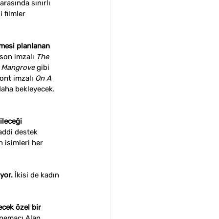
arasında sınırlı 
 filmler 
lmesi planlanan 
son imzalı 
The 
 
Mangrove 
gibi 
nt imzalı 
On A 
 daha bekleyecek. 
leceği 
addi destek 
isimleri her 
yor. 
İkisi de kadın 
cek özel bir 
inemacı Alan 