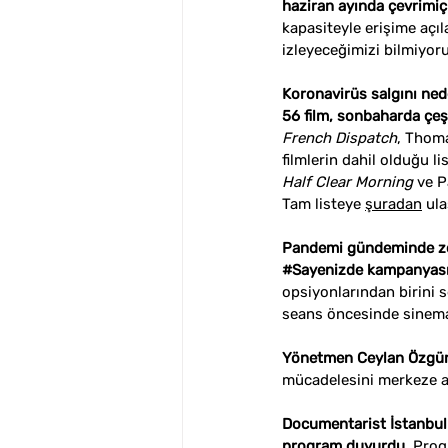
haziran ayında çevrimi
kapasiteyle erişime açıl
izleyeceğimizi bilmiyoru
Koronavirüs salgını ned
56 film, sonbaharda çeşi
French Dispatch
, Thoma
filmlerin dahil olduğu l
Half Clear Morning 
ve P
Tam listeye 
şuradan
 ul
Pandemi gündeminde zor
#Sayenizde
 kampanyası
opsiyonlarından birini
seans öncesinde sinema
Yönetmen Ceylan Özgün Ö
mücadelesini merkeze alan
Documentarist İstanbul B
program duyurdu.
 Prog