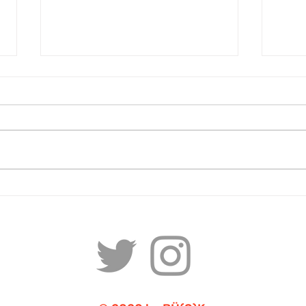
16. Documentarist İstanbul
16. 
Belgesel Günleri’nin
Belg
Ardından