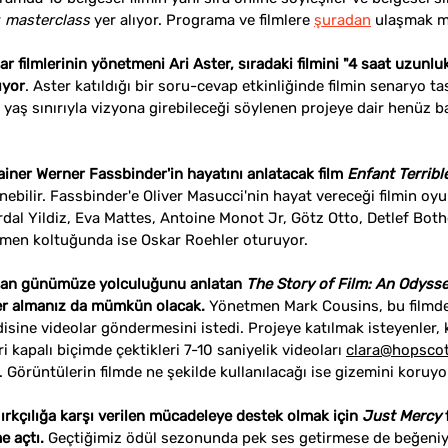
 
masterclass
 yer alıyor. Programa ve filmlere 
şuradan
 ulaşmak 
filmlerinin yönetmeni Ari Aster, sıradaki filmini "4 saat uzunlu
ıyor
. Aster katıldığı bir soru-cevap etkinliğinde filmin senaryo tas
+17 yaş sınırıyla vizyona girebileceği söylenen projeye dair henüz b
iner Werner Fassbinder'in hayatını anlatacak film 
Enfant Terribl
enebilir. Fassbinder'e 
Oliver Masucci'nin hayat vereceği filmin o
dal Yildiz, Eva Mattes, Antoine Monot Jr, Götz Otto, Detlef Both
tmen koltuğunda ise Oskar Roehler oturuyor.
dan günümüze yolculuğunu anlatan 
The Story of Film: An Odyss
 yer almanız da mümkün olacak.
 Yönetmen Mark Cousins, bu filmde
sine videolar göndermesini istedi. Projeye katılmak isteyenler, k
i kapalı biçimde çektikleri 7-10 saniyelik videoları 
clara@hopscot
 Görüntülerin filmde ne şekilde kullanılacağı ise gizemini koruyo
ırkçılığa karşı verilen mücadeleye destek olmak için 
Just Mercy 
e açtı.
 Geçtiğimiz ödül sezonunda pek ses getirmese de beğeniyle