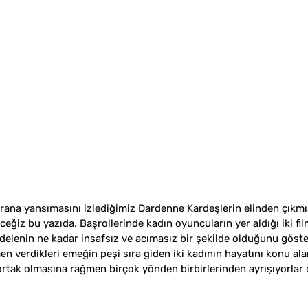
na yansımasını izlediğimiz Dardenne Kardeşlerin elinden çıkmış
ceğiz bu yazıda. Başrollerinde kadın oyuncuların yer aldığı iki fi
delenin ne kadar insafsız ve acımasız bir şekilde olduğunu göste
 verdikleri emeğin peşi sıra giden iki kadının hayatını konu alan
ortak olmasına rağmen birçok yönden birbirlerinden ayrışıyorlar di