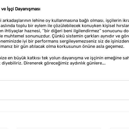
ve İşçi Dayanışması
i arkadaşlarının lehine oy kullanmasına bağlı olması, işçilerin ik
 aslında toplu bir eylem ile çözülebilecek konuyken kişisel hırslar
 ihtiyaçlar haznesi, ‘’bir diğeri beni ilgilendirmez’’ sonucunu d
de muhtemel sonunuzdur. Çünkü sistemin çarkları aynıdır ve göre
neminizde iyi bir performans sergileyemezseniz siz de işinizden at
lmanız bir gün atılacak olma korkusunun önüne asla geçemez. 
ze en büyük katkısı tek yolun dayanışma ve işçinin emeğine sah
yebiliriz. Direnerek göreceğimiz aydınlık günlere….