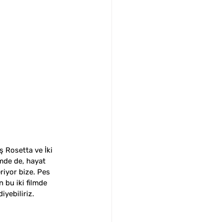
 Rosetta ve İki 
lmde de, hayat 
riyor bize. Pes 
 bu iki filmde 
yebiliriz. 