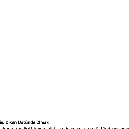
His: Diken Üstünde Olmak
 korkusu, kendini bir yere ait hissedememe, diken üstünde yaşamı