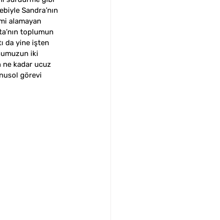
ebiyle Sandra’nın 
imi alamayan 
tta’nın toplumun 
ı da yine işten 
numuzun iki 
 ne kadar ucuz 
rnusol görevi 