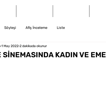
og
Dergi
Arşiv
İ
Söyleşi
Afiş İnceleme
Liste
n
1 May 2022
2 dakikada okunur
 SİNEMASINDA KADIN VE EM