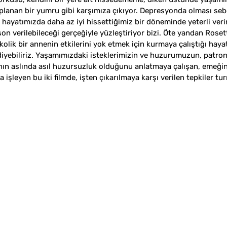
planan bir yumru gibi karşımıza çıkıyor. Depresyonda olması seb
, hayatımızda daha az iyi hissettiğimiz bir döneminde yeterli ver
n verilebileceği gerçeğiyle yüzleştiriyor bizi. Öte yandan Rose
lkolik bir annenin etkilerini yok etmek için kurmaya çalıştığı hayat
diyebiliriz. Yaşamımızdaki isteklerimizin ve huzurumuzun, patro
nın aslında asıl huzursuzluk olduğunu anlatmaya çalışan, emeğin
şleyen bu iki filmde, işten çıkarılmaya karşı verilen tepkiler tu