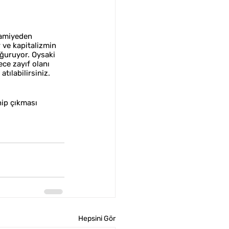
ramiyeden 
 ve kapitalizmin 
oğuruyor. Oysaki 
ce zayıf olanı 
ılabilirsiniz. 
ip çıkması 
Hepsini Gör