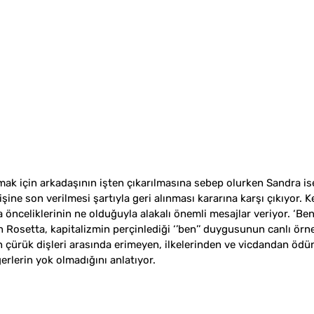
mak için arkadaşının işten çıkarılmasına sebep olurken Sandra ise
şine son verilmesi şartıyla geri alınması kararına karşı çıkıyor. K
 önceliklerinin ne olduğuyla alakalı önemli mesajlar veriyor. ‘Ben
 Rosetta, kapitalizmin perçinlediği ‘’ben’’ duygusunun canlı örneğ
n çürük dişleri arasında erimeyen, ilkelerinden ve vicdandan ödü
erlerin yok olmadığını anlatıyor. 