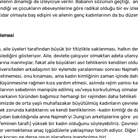
 ailenin dinamiği de izleyiciye verilir. Babanın sözünün geçtiği,  a
iği ve çocukların ebeveynlerine göre radikal olduğu bir ev izleri
idar olmayla baş edişini ve ailenin genç kadınlarının da bu düzene
elemesi
 aile üyeleri tarafından büyük bir titizlikle saklanması, halkın dev
slediğini gösteriyor. Aile, devlete çalışıyor olmaktan adeta utanı
arına inanmışlar, fakat aile büyükleri asıl tehlikenin kendileri oldu
niversiteden arkadaşının bir eylemde yaralanması sonrası Najmeh
 etmemesi, onu kınaması, ama kadın kimliğinin zaman içinde dah
 düşünmesine rağmen kıza yardım etmesi, aslında rejim yanlısı kad
larının sebebinin manipüle edilmiş ve/veya korkutulmuş olmalar
yarkanın türünden bağımsız herhangi bir rejimden daha tehlikeli o
mizde de orta yaşlı muhafazakar büyütülmüş kadınların çevreler
ek zorunda kaldıklarını ve kendi benliklerinin -kadın kimliği de da
 açıdan bakıldığında anne Najmeh’yi Jung’un arketiplerine göre  
feminen tarafı) yüksek bir kadın olduğunu söyleyebiliriz. Çevres
er vermektense anaç içgüdülerle yaklaşmayı tercih ediyor. Diğer b
ve kocası ne derse onun olacağına inandırılmış biri.  