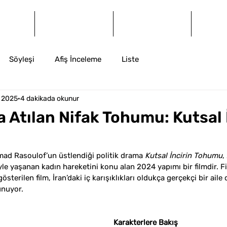
og
Dergi
Arşiv
İ
Söyleşi
Afiş İnceleme
Liste
 2025
4 dakikada okunur
a Atılan Nifak Tohumu: Kutsal 
d Rasoulof’un üstlendiği politik drama 
Kutsal İncirin Tohumu
,
e yaşanan kadın hareketini konu alan 2024 yapımı bir filmdir. F
sterilen film, İran’daki iç karışıklıkları oldukça gerçekçi bir ail
unuyor.  
Karakterlere Bakış