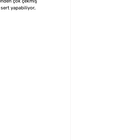
zenden çok çekmiş 
ert yapabiliyor, 