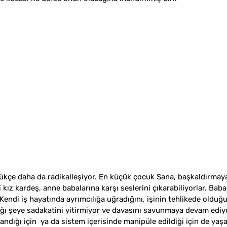
ldükçe daha da radikalleşiyor. En küçük çocuk Sana, başkaldırmay
 kız kardeş, anne babalarına karşı seslerini çıkarabiliyorlar. Bab
Kendi iş hayatında ayrımcılığa uğradığını, işinin tehlikede oldu
ı şeye sadakatini yitirmiyor ve davasını savunmaya devam ediyo
ndığı için  ya da sistem içerisinde manipüle edildiği için de yaşan