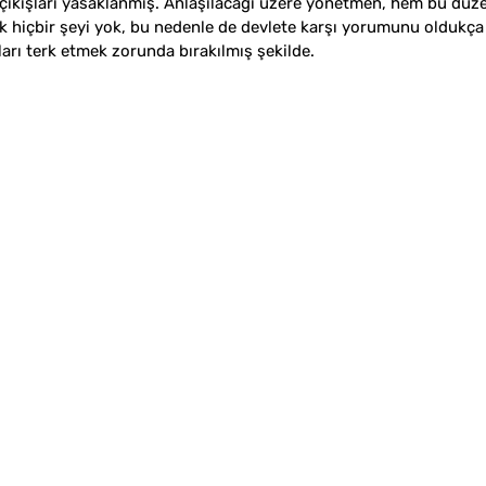
 çıkışları yasaklanmış. Anlaşılacağı üzere yönetmen, hem bu dü
 hiçbir şeyi yok, bu nedenle de devlete karşı yorumunu oldukça s
arı terk etmek zorunda bırakılmış şekilde.  