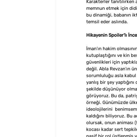
Karakterler tanıtılırken
memnun etmek için didind
bu dinamiği, babanın ikt
temsil eder aslında.  
Hikayenin Spoiler'lı İnc
İman’ın hakim olmasının,
kutuplaştığını ve kin be
güvenlikleri için yaptıkl
değil. Abla Revzan’ın ü
sorumluluğu asla kabul
yanlış bir şey yaptığını
şekilde düşünüyor olma
görüyoruz. Bu da, patri
örneği. Günümüzde ülke
ideolojilerini  benimsem
kaldığını biliyoruz. Bu
olursak, onun animası (
kocası kadar sert tepkil
pasif bir rol üstlenmiş 