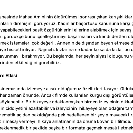
enesinde Mahsa Amini’nin öldürülmesi sonrası çıkan karışıklıkları
ınların direnişini görüyoruz. Kadınlar başörtüsü kanununa karşı çı
i yapabilecekleri basit özgürlüklerini ellerine alabilmek için savaş 
rı gördükçe bunu içselleştirmeyi başarmaları ve kendi dertleri o
mek istemeleri çok değerli. Annenin de dışından beyan etmese d
ye hissettiriliyor.  Najmeh, kızlarına ne kadar kızsa da kızlar bu 
savunmayı  bırakmıyor. Bu bağlamda, her şeyin siyasi olduğunu ve
inden etkilediğini görebiliriz.
re Etkisi
 sinemasında izlemeye alışık olduğumuz özellikleri taşıyor. Olduk
 her zaman önünde. Ancak filmde kullanılan kurgu dışı görüntüler
i söylenebilir. Bir hikayeye odaklanmışken birden izleyicinin dikkat
şin ciddiyetini azaltabilir ve izleyicinin  hikayeye olan odağını
sinematik açıdan bakıldığında pek hedeflenen bir şey olmayacaktır
 bir mesaj vermeyi  hikaye anlatmanın da önüne koyan bir filmde, iz
eklenmedik bir şekilde başka bir formata geçmek mesajı iletmek