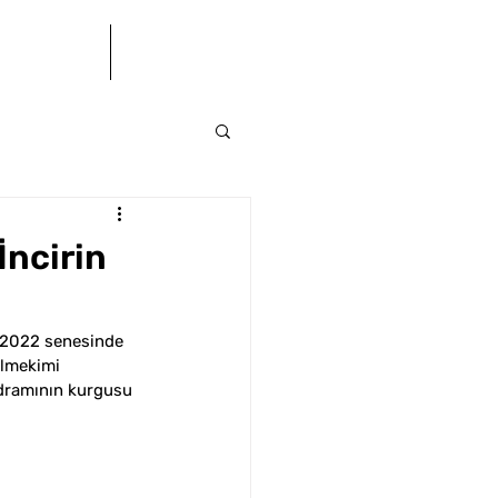
letişim
BÜ(S)K
İncirin
 2022 senesinde 
ilmekimi 
e dramının kurgusu 