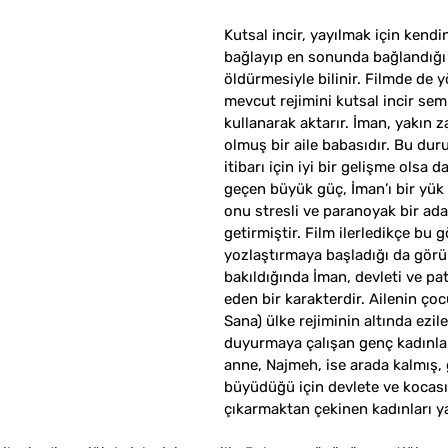
Kutsal incir, yayılmak için kendi
bağlayıp en sonunda bağlandığı 
öldürmesiyle bilinir. Filmde de y
mevcut rejimini kutsal incir se
kullanarak aktarır. İman, yakın
olmuş bir aile babasıdır. Bu duru
itibarı için iyi bir gelişme olsa d
geçen büyük güç, İman’ı bir yük
onu stresli ve paranoyak bir ada
getirmiştir. Film ilerledikçe bu 
yozlaştırmaya başladığı da görül
bakıldığında İman, devleti ve pat
eden bir karakterdir. Ailenin çoc
Sana) ülke rejiminin altında ezile
duyurmaya çalışan genç kadınlar
anne, Najmeh, ise arada kalmış, 
büyüdüğü için devlete ve kocası
çıkarmaktan çekinen kadınları yan