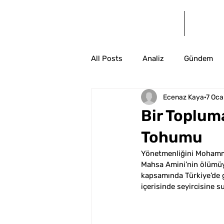
Anasayfa
Bl
All Posts
Analiz
Gündem
Ecenaz Kaya
7 Oca
Bir Toplum
Tohumu
Yönetmenliğini Mohamma
Mahsa Amini’nin ölümüyl
kapsamında Türkiye’de gö
içerisinde seyircisine s