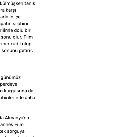
ökülmüşken tanık 
ra karşı 
rla iç içe 
atır, silahını 
ilimle dolu bir 
sonu olur. Film 
nın katili olup 
 sonunu getirir.  
i; günümüz 
 perdeye 
in kurgusuna da 
zihinlerinde daha 
da Almanya’da 
Cannes Film 
 tek sorguya 