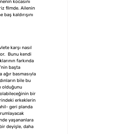
nnenin kocasını 
z filmde. Ailenin 
 baş kaldırışını 
lete karşı nasıl 
yor.  Bunu kendi 
klarının farkında 
’nin başta 
a ağır basmasıyla 
ınların bile bu 
ı olduğunu 
labileceğinin bir 
indeki erkeklerin 
hil- geri planda 
yorumlayacak 
inde yaşananlara 
ir deyişle, daha 