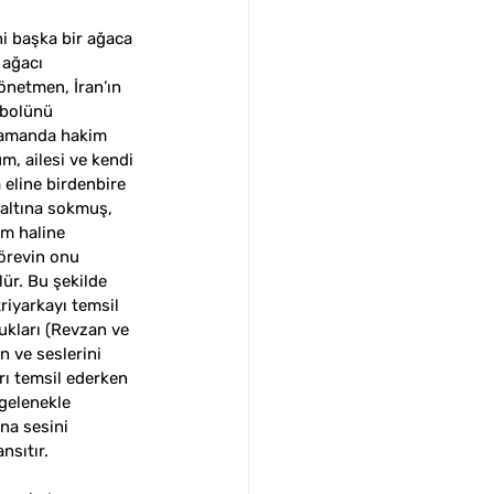
ni başka bir ağaca 
ağacı 
önetmen, İran’ın 
mbolünü 
 zamanda hakim 
m, ailesi ve kendi 
a eline birdenbire 
 altına sokmuş, 
m haline 
görevin onu 
ür. Bu şekilde 
riyarkayı temsil 
ukları (Revzan ve 
n ve seslerini 
ı temsil ederken 
gelenekle 
na sesini 
sıtır.  