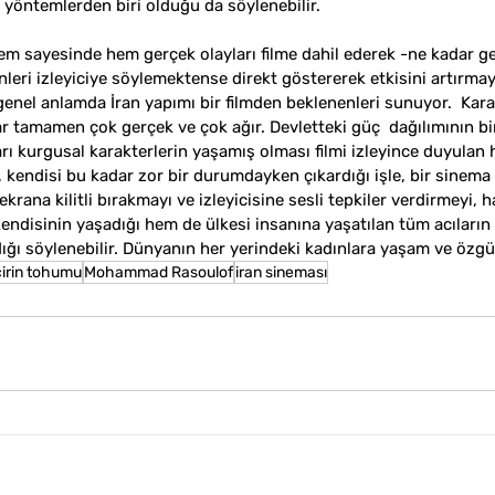
i yöntemlerden biri olduğu da söylenebilir.    
tem sayesinde hem gerçek olayları filme dahil ederek -ne kadar ge
enleri izleyiciye söylemektense direkt göstererek etkisini artırmay
 genel anlamda İran yapımı bir filmden beklenenleri sunuyor.  Karak
ar tamamen çok gerçek ve çok ağır. Devletteki güç  dağılımının bir
arı kurgusal karakterlerin yaşamış olması filmi izleyince duyulan h
, kendisi bu kadar zor bir durumdayken çıkardığı işle, bir sinema
krana kilitli bırakmayı ve izleyicisine sesli tepkiler verdirmeyi, 
ndisinin yaşadığı hem de ülkesi insanına yaşatılan tüm acıların 
dığı söylenebilir. Dünyanın her yerindeki kadınlara yaşam ve özgür
cirin tohumu
Mohammad Rasoulof
iran sineması