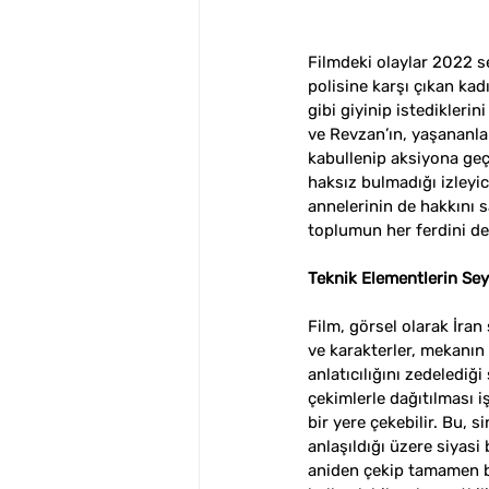
Filmdeki olaylar 2022 s
polisine karşı çıkan kad
gibi giyinip istediklerin
ve Revzan’ın, yaşananla
kabullenip aksiyona geç
haksız bulmadığı izleyici
annelerinin de hakkını 
toplumun her ferdini der
Teknik Elementlerin Sey
Film, görsel olarak İran
ve karakterler, mekanın
anlatıcılığını zedelediğ
çekimlerle dağıtılması i
bir yere çekebilir. Bu, 
anlaşıldığı üzere siyasi
aniden çekip tamamen b