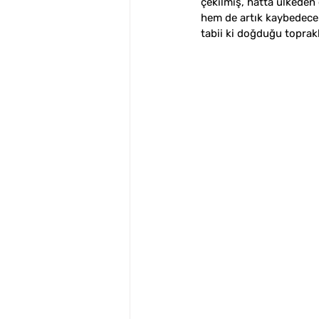
çekilmiş, hatta ülkeden
hem de artık kaybedecek
tabii ki doğduğu toprakl