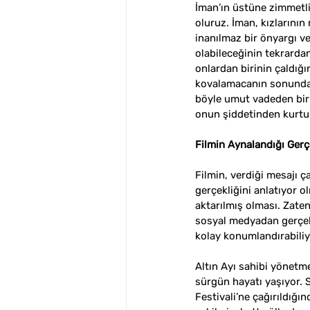
İman’ın üstüne zimmetli
oluruz. İman, kızlarının
inanılmaz bir önyargı ve
olabileceğinin tekrardan 
onlardan birinin çaldığı
kovalamacanın sonunda d
böyle umut vadeden bir n
onun şiddetinden kurtulu
Filmin Aynalandığı Gerçe
Filmin, verdiği mesajı 
gerçekliğini anlatıyor 
aktarılmış olması. Zate
sosyal medyadan gerçek 
kolay konumlandırabiliyo
Altın Ayı sahibi yönet
sürgün hayatı yaşıyor. 
Festivali’ne çağırıldığı