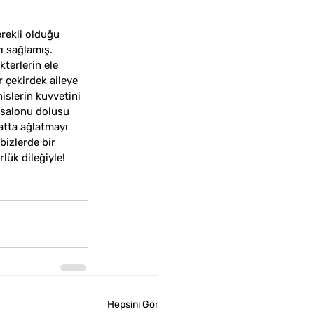
rekli olduğu 
ı sağlamış.  
terlerin ele 
 çekirdek aileye 
islerin kuvvetini 
 salonu dolusu 
hatta ağlatmayı 
bizlerde bir 
lük dileğiyle! 
Hepsini Gör