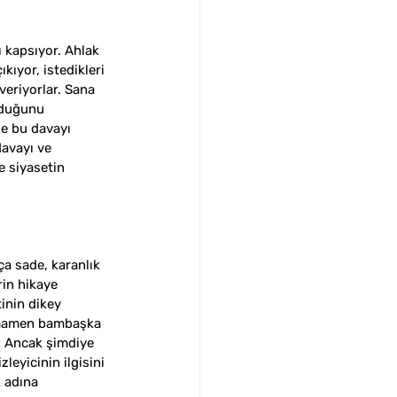
 kapsıyor. Ahlak 
kıyor, istedikleri 
veriyorlar. Sana 
lduğunu 
e bu davayı 
davayı ve 
 siyasetin 
ça sade, karanlık 
in hikaye 
inin dikey 
 tamamen bambaşka 
. Ancak şimdiye 
leyicinin ilgisini 
 adına  