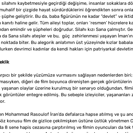
 silahını kaybetmesiyle geçirdiği değişime, insanlar sokaklara d
 muhalif bir çizgide hayat sürdürdüklerini öğrendikten sonra onla
 şüphe geliştirir. Bu da, baba figürünün ne kadar “devlet” ve iktida
kanıtı haline gelir. Tüm aileyi toplar, onları ‘resmen’ hücrelere kap
ndan emindir ve şüpheleri doğrudur. Silahı kızı Sana çalmıştır. Ger
a Sana silahı ateşler ve bu,  güç  zehirlenmesi yaşayan İman’ın 
oktada biter. Bu alegorik anlatımın üst yüzeyinde kızlar babaları
rken devrimci kadınlar da kendi hakları için patriyarkal devletin
klik  
çarpıcı bir şekilde yüzümüze vurmasını sağlayan nedenlerden bir
olmasıyken, diğeri de film boyunca direnişten gerçek görüntülerin
n yaşanan olaylar üzerine kurulmuş bir senaryo olduğundan, film
görüntüler entegre edilmiş. Bu sebeple izleyiciler, yaşananları 
r.  
men Mohammad Rasoulof İran’da defalarca hapse atılmış ve şu an
Söz konusu film de gizlice çekilmişken üstüne üstlük yönetmen 
nda 8 sene hapis cezasına çarptırılmış ve filmin oyuncuları da tek