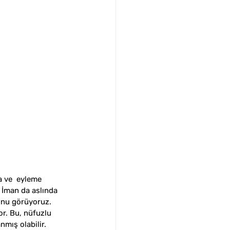
a ve  eyleme 
a İman da aslında 
ğunu görüyoruz. 
r. Bu, nüfuzlu 
mış olabilir. 