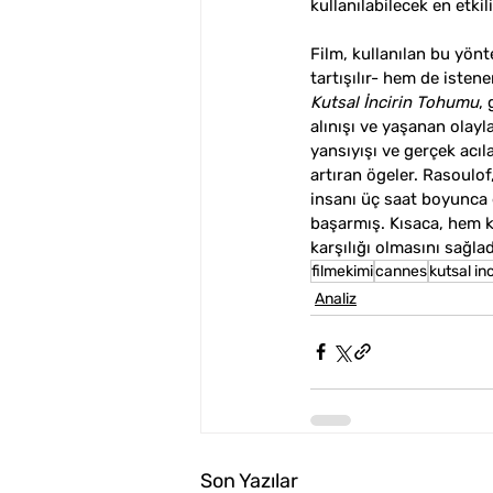
kullanılabilecek en etkil
Film, kullanılan bu yön
tartışılır- hem de isten
Kutsal İncirin Tohumu
,
alınışı ve yaşanan olayl
yansıyışı ve gerçek acıl
artıran ögeler. Rasoulof
insanı üç saat boyunca e
başarmış. Kısaca, hem ke
karşılığı olmasını sağla
filmekimi
cannes
kutsal in
Analiz
Son Yazılar