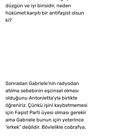
düzgün ve iyi birisidir, neden 
hükümet karşıtı bir antifaşist olsun 
ki? 
Sonradan Gabriele'nin radyodan 
atılma sebebinin eşcinsel olması 
olduğunu Antonietta'yla birlikte 
öğreniriz. Çünkü işini kaybetmemesi 
için Faşist Parti üyesi olması gerekir 
ama Gabriele bunun için yeterince 
“erkek” değildir. Böylelikle coğrafya, 
renk, dil, din, ırk fark etmeksizin 