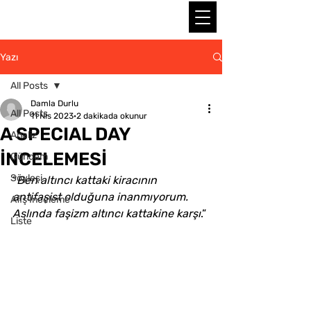
Yazı
All Posts
Damla Durlu
All Posts
11 Nis 2023
2 dakikada okunur
A SPECIAL DAY
Analiz
İNCELEMESİ
Gündem
Söyleşi
“
Ben altıncı kattaki kiracının 
antifaşist olduğuna inanmıyorum. 
Afiş İnceleme
Aslında faşizm altıncı kattakine karşı
.”
Liste