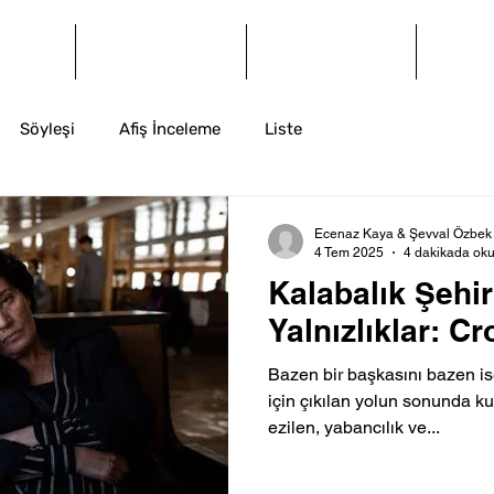
og
Dergi
Arşiv
İ
Söyleşi
Afiş İnceleme
Liste
Ecenaz Kaya & Şevval Özbek
4 Tem 2025
4 dakikada ok
Kalabalık Şehir
Yalnızlıklar: C
Bazen bir başkasını bazen is
için çıkılan yolun sonunda ku
ezilen, yabancılık ve...