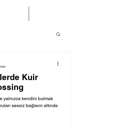
letişim
BÜ(S)K
unur
lerde Kuir
rossing
e yalnızca kendini bulmak
rulan sessiz bağların altında