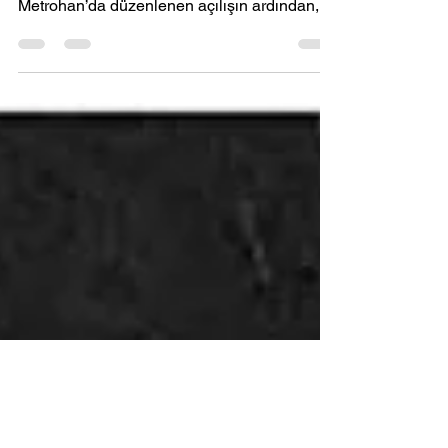
'Lisa Araz hazırladı' Bu yıl 16.’sı düzenlenen
Documentarist İstanbul Belgesel Günleri,
Metrohan’da düzenlenen açılışın ardından,
dün...