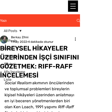
Yazı
All Posts
Berkay Zihni
All Posts
1 May 2022
4 dakikada okunur
BİREYSEL HİKAYELER
Analiz
ÜZERİNDEN İŞÇİ SINIFINI
Gündem
Söyleşi
GÖZETMEK: RIFF-RAFF
Afiş İnceleme
İNCELEMESİ
Liste
Social Realism 
akımının öncülerinden 
ve toplumsal problemleri bireylerin 
kişisel hikâyeleri üzerinden anlatmayı 
en iyi beceren yönetmenlerden biri 
olan Ken Loach, 1991 yapımı 
Riff-Raff